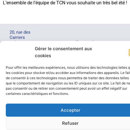
L’ensemble de l’équipe de TCN vous souhaite un très bel été !
20, rue des
Carriers
Italiens
+33 1 47
office@color-
91350
35 07 63
tcn.com
Gérer le consentement aux
Grigny,
cookies
FRANCE
Pour offrir les meilleures expériences, nous utilisons des technologies telles 
les cookies pour stocker et/ou accéder aux informations des appareils. Le fai
© 2024 TCN by Rubrik C – tous droits réservés –
Conditions générales
de consentir à ces technologies nous permettra de traiter des données telles
de ventes
–
Mentions légales
que le comportement de navigation ou les ID uniques sur ce site. Le fait de n
pas consentir ou de retirer son consentement peut avoir un effet négatif sur
certaines caractéristiques et fonctions.
Accepter
Refuser