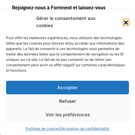
Rejoignez-nous à Formnext et laissez-vous
inspirer par les possibilités infinies de la
Gérer le consentement aux
fabrication additive !
cookies
Pour plus de détails, n’hésitez pas à nous contacter
Pour offrir les meilleures expériences, nous utilisons des technologies
ou à visiter notre site web !
telles que les cookies pour stocker et/ou accéder aux informations des
appareils. Le fait de consentir à ces technologies nous permettra de
traiter des données telles que le comportement de navigation ou les ID
uniques sur ce site. Le fait de ne pas consentir ou de retirer son
consentement peut avoir un effet négatif sur certaines caractéristiques
et fonctions.
20, rue des
Carriers
Accepter
Italiens
+33 1 47
office@color-
91350
35 07 63
tcn.com
Refuser
Grigny,
FRANCE
Voir les préférences
© 2024 TCN by Rubrik C – tous droits réservés –
Conditions générales
de ventes
–
Mentions légales
Politique de cookies
Déclaration de confidentialité