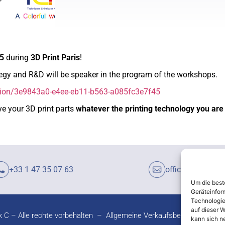
5
during
3D Print Paris
!
tegy and R&D will be speaker in the program of the workshops.
ession/3e9843a0-e4ee-eb11-b563-a085fc3e7f45
e your 3D print parts
whatever the printing technology you are
+33 1 47 35 07 63
office@color-tc
Um die best
Geräteinfor
Technologie
auf dieser W
 C – Alle rechte vorbehalten –
Allgemeine Verkaufsbedingungen
kann sich n