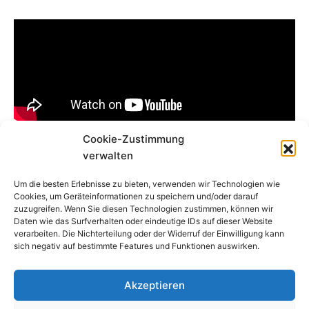
Cookie-Zustimmung
verwalten
Entdecken Sie unsere Färbelösungen für den 3D-
Um die besten Erlebnisse zu bieten, verwenden wir Technologien wie
Druck
Cookies, um Geräteinformationen zu speichern und/oder darauf
zuzugreifen. Wenn Sie diesen Technologien zustimmen, können wir
Daten wie das Surfverhalten oder eindeutige IDs auf dieser Website
verarbeiten. Die Nichterteilung oder der Widerruf der Einwilligung kann
sich negativ auf bestimmte Features und Funktionen auswirken.
20, rue des
Carriers
Akzeptieren
Italiens
+33 1 47
office@color-
91350
35 07 63
tcn.com